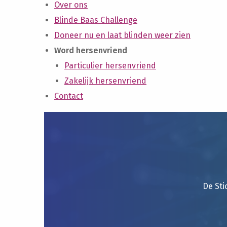
Over ons
Blinde Baas Challenge
Doneer nu en laat blinden weer zien
Word hersenvriend
Particulier hersenvriend
Zakelijk hersenvriend
Contact
De Sti